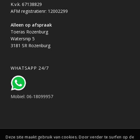
K.v.k. 67138829
AFM registratienr: 12002299
Alleen op afspraak
Toeras Rozenburg
Watersnip 5
3181 SR Rozenburg
WHATSAPP 24/7
Mobiel: 06-18099957
Deze site maakt gebruik van cookies. Door verder te surfen op de
Copyright © 1988 - 2025 Toeras verzekeringen | Hoogstraat 115, 3111