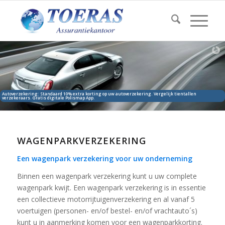
Autoverzekering: Standaard 10% extra korting op uw autoverzekering. Vergelijk tientallen
verzekeraars. Gratis digitale Polismap App.
WAGENPARKVERZEKERING
Een wagenpark verzekering voor uw onderneming
Binnen een wagenpark verzekering kunt u uw complete
wagenpark kwijt. Een wagenpark verzekering is in essentie
een collectieve motorrijtuigenverzekering en al vanaf 5
voertuigen (personen- en/of bestel- en/of vrachtauto´s)
kunt u in aanmerking komen voor een wagenparkkorting.