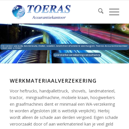
Verzeker uw auto, bestelauto, motor, scooter, brommer of andere voertuigen. Toeras Assurantiekantoor
staat voor u klaar
Ijzersterke verzekering consultancy
WERKMATERIAALVERZEKERING
Voor heftrucks, handpallettruck, shovels, landmaterieel,
tractor, minigraafmachine, mobiele kraan, hoogwerkers
en graafmachines dient er minimaal een WA-verzekering
te worden afgesloten (dit is wettelijk verplicht). Hierbij
wordt alleen de schade aan derden vergoed. Eigen schade
veroorzaakt door of aan werkmaterieel kan je veel geld