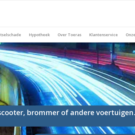
tselschade
Hypotheek
Over Toeras
Klantenservice
Onze
 scooter, brommer of andere voertuigen