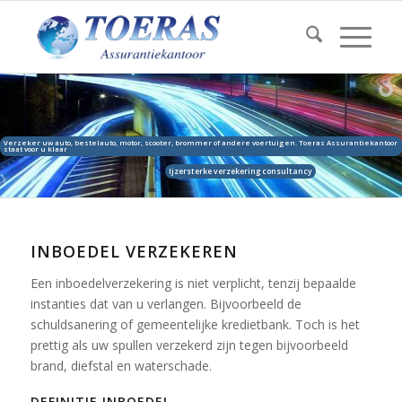
Verzeker uw auto, bestelauto, motor, scooter, brommer of andere voertuigen. Toeras Assurantiekantoor
staat voor u klaar
Ijzersterke verzekering consultancy
INBOEDEL VERZEKEREN
Een inboedelverzekering is niet verplicht, tenzij bepaalde
instanties dat van u verlangen. Bijvoorbeeld de
schuldsanering of gemeentelijke kredietbank. Toch is het
prettig als uw spullen verzekerd zijn tegen bijvoorbeeld
brand, diefstal en waterschade.
DEFINITIE INBOEDEL