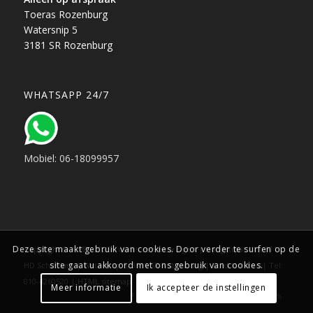
Toeras Rozenburg
Watersnip 5
3181 SR Rozenburg
WHATSAPP 24/7
Mobiel: 06-18099957
Deze site maakt gebruik van cookies. Door verder te surfen op de
Copyright © 1988 - 2025 Toeras verzekeringen | Hoogstraat 115, 3111
site gaat u akkoord met ons gebruik van cookies.
HD Schiedam | Watersnip 5, 3181 SR Rozenburg | Zuid-Holland | Tel:
010-4260520 |
HTML sitemap
Meer informatie
Ik accepteer de instellingen