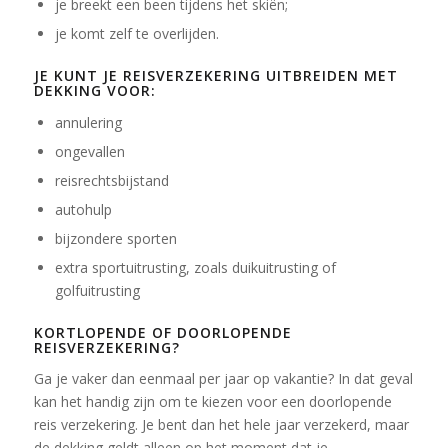
je breekt een been tijdens het skiën;
je komt zelf te overlijden.
JE KUNT JE REISVERZEKERING UITBREIDEN MET
DEKKING VOOR:
annulering
ongevallen
reisrechtsbijstand
autohulp
bijzondere sporten
extra sportuitrusting, zoals duikuitrusting of
golfuitrusting
KORTLOPENDE OF DOORLOPENDE
REISVERZEKERING?
Ga je vaker dan eenmaal per jaar op vakantie? In dat geval
kan het handig zijn om te kiezen voor een doorlopende
reis verzekering. Je bent dan het hele jaar verzekerd, maar
de dekking geldt alleen op het moment dat je