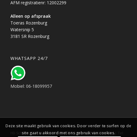
AFM registratienr: 12002299
Alleen op afspraak
Toeras Rozenburg
Watersnip 5
3181 SR Rozenburg
WHATSAPP 24/7
Mobiel: 06-18099957
Deze site maakt gebruik van cookies. Door verder te surfen op de
Copyright © 1988 - 2025 Toeras verzekeringen | Hoogstraat 115, 3111
site gaat u akkoord met ons gebruik van cookies.
HD Schiedam | Watersnip 5, 3181 SR Rozenburg | Zuid-Holland | Tel: