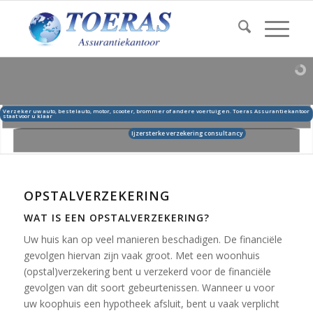
er uw auto, bestelauto, motor, scooter, brommer of andere voertuigen. Toeras Assurantiekantoor
voor u klaar
Ijzersterke verzekering consultancy
OPSTALVERZEKERING
WAT IS EEN OPSTALVERZEKERING?
Uw huis kan op veel manieren beschadigen. De financiële
gevolgen hiervan zijn vaak groot. Met een woonhuis
(opstal)verzekering bent u verzekerd voor de financiële
gevolgen van dit soort gebeurtenissen. Wanneer u voor
uw koophuis een hypotheek afsluit, bent u vaak verplicht