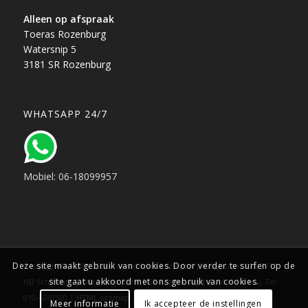
Alleen op afspraak
Toeras Rozenburg
Watersnip 5
3181 SR Rozenburg
WHATSAPP 24/7
Mobiel: 06-18099957
Deze site maakt gebruik van cookies. Door verder te surfen op de
Copyright © 1988 - 2025 Toeras verzekeringen | Hoogstraat 115, 3111
site gaat u akkoord met ons gebruik van cookies.
HD Schiedam | Watersnip 5, 3181 SR Rozenburg | Zuid-Holland | Tel:
010-4260520 |
HTML sitemap
Meer informatie
Ik accepteer de instellingen