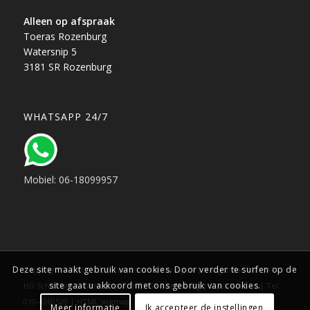
Alleen op afspraak
Toeras Rozenburg
Watersnip 5
3181 SR Rozenburg
WHATSAPP 24/7
Mobiel: 06-18099957
Deze site maakt gebruik van cookies. Door verder te surfen op de
Copyright © 1988 - 2025 Toeras verzekeringen | Hoogstraat 115, 3111
site gaat u akkoord met ons gebruik van cookies.
HD Schiedam | Watersnip 5, 3181 SR Rozenburg | Zuid-Holland | Tel:
010-4260520 |
HTML sitemap
Meer informatie
Ik accepteer de instellingen