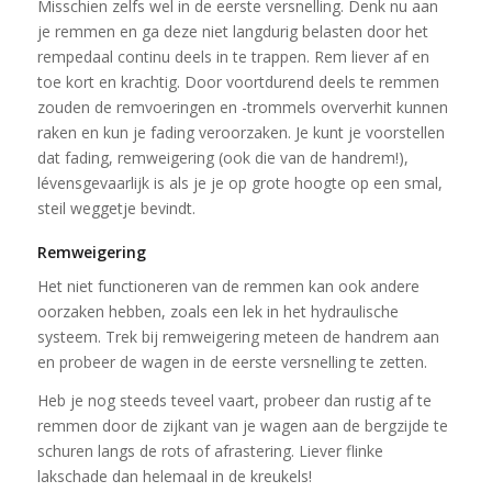
Misschien zelfs wel in de eerste versnelling. Denk nu aan
je remmen en ga deze niet langdurig belasten door het
rempedaal continu deels in te trappen. Rem liever af en
toe kort en krachtig. Door voortdurend deels te remmen
zouden de remvoeringen en -trommels oververhit kunnen
raken en kun je fading veroorzaken. Je kunt je voorstellen
dat fading, remweigering (ook die van de handrem!),
lévensgevaarlijk is als je je op grote hoogte op een smal,
steil weggetje bevindt.
Remweigering
Het niet functioneren van de remmen kan ook andere
oorzaken hebben, zoals een lek in het hydraulische
systeem. Trek bij remweigering meteen de handrem aan
en probeer de wagen in de eerste versnelling te zetten.
Heb je nog steeds teveel vaart, probeer dan rustig af te
remmen door de zijkant van je wagen aan de bergzijde te
schuren langs de rots of afrastering. Liever flinke
lakschade dan helemaal in de kreukels!